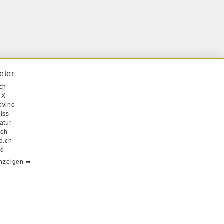
eter
ch
 X
ovino
iss
atur
.ch
d.ch
ad
anzeigen ➡︎