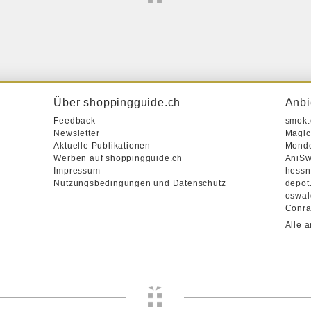
Über shoppingguide.ch
Anbi
Feedback
smok.
Newsletter
Magic
Aktuelle Publikationen
Mond
Werben auf shoppingguide.ch
AniSw
Impressum
hessn
Nutzungsbedingungen und Datenschutz
depot
oswal
Conr
Alle 