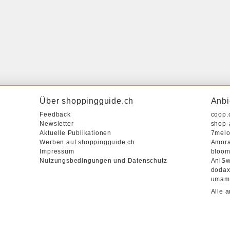
Über shoppingguide.ch
Anbi
Feedback
coop.
Newsletter
shop-
Aktuelle Publikationen
7melo
Werben auf shoppingguide.ch
Amor
Impressum
bloomi
Nutzungsbedingungen und Datenschutz
AniSw
dodax
umami
Alle 