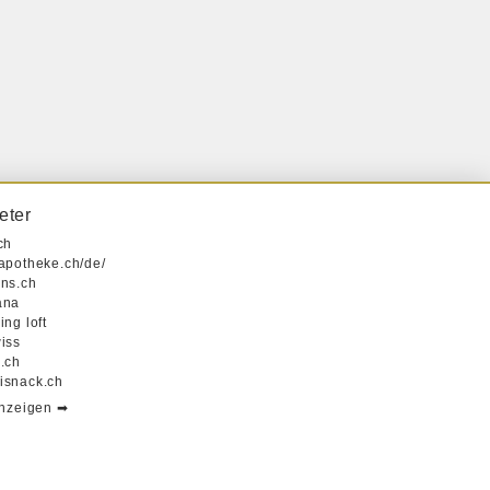
eter
ch
apotheke.ch/de/
ns.ch
ana
ng loft
iss
.ch
snack.ch
anzeigen ➡︎