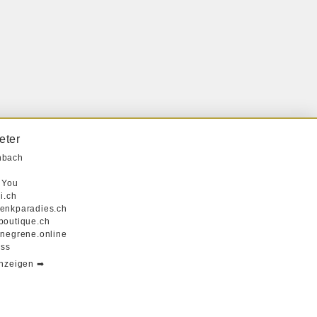
eter
nbach
 You
i.ch
enkparadies.ch
boutique.ch
enegrene.online
iss
anzeigen ➡︎