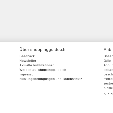
Über shoppingguide.ch
Anbi
Feedback
Dose
Newsletter
Odlo
Aktuelle Publikationen
About
Werben auf shoppingguide.ch
belian
Impressum
gesch
Nutzungsbedingungen und Datenschutz
metro
sostr
KissK
Alle 