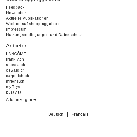
Feedback
Newsletter
Aktuelle Publikationen
Werben auf shoppingguide.ch
Impressum
Nutzungsbedingungen und Datenschutz
Anbieter
LANCÔME
frankly.ch
attessa.ch
oswald.ch
carpolish.ch
mrlens.ch
myToys
puravita
Alle anzeigen ➡︎
Deutsch
Français