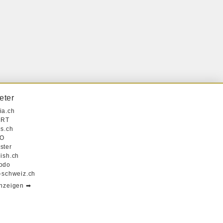
eter
ia.ch
RT
is.ch
O
ster
lish.ch
odo
r-schweiz.ch
anzeigen ➡︎