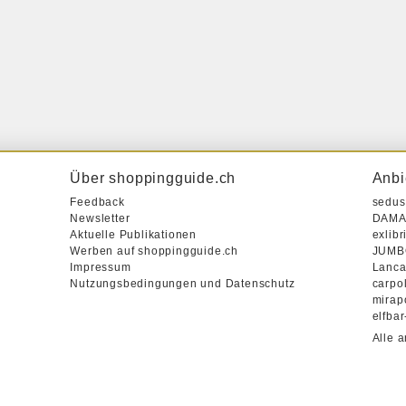
Über shoppingguide.ch
Anbi
Feedback
sedus
Newsletter
DAMA
Aktuelle Publikationen
exlibr
Werben auf shoppingguide.ch
JUMB
Impressum
Lanca
Nutzungsbedingungen und Datenschutz
carpo
mirap
elfba
Alle 