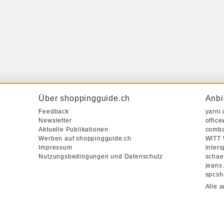
Über shoppingguide.ch
Anbi
Feedback
yarni.
Newsletter
office
Aktuelle Publikationen
comba
Werben auf shoppingguide.ch
WITT
Impressum
inters
Nutzungsbedingungen und Datenschutz
schae
jeans
spcsh
Alle 