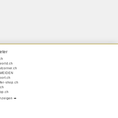
eter
ch
world.ch
tcorner.ch
 WEIDEN
port.ch
fer-shop.ch
.ch
op.ch
anzeigen ➡︎