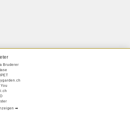
eter
a Bruderer
tase
IPET
hygarden.ch
 You
i.ch
O
ster
anzeigen ➡︎