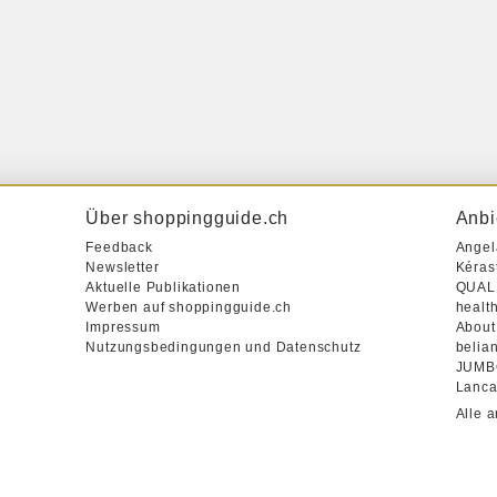
Über shoppingguide.ch
Anbi
Feedback
Angel
Newsletter
Kéras
Aktuelle Publikationen
QUAL
Werben auf shoppingguide.ch
healt
Impressum
About
Nutzungsbedingungen und Datenschutz
belian
JUMB
Lanca
Alle 