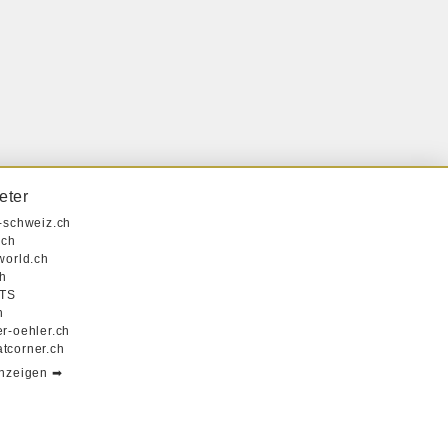
eter
r-schweiz.ch
.ch
world.ch
h
TS
h
er-oehler.ch
tcorner.ch
anzeigen ➡︎