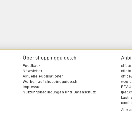
Über shoppingguide.ch
Anbi
Feedback
elfba
Newsletter
ofinto
Aktuelle Publikationen
office
Werben auf shoppingguide.ch
wog.c
Impressum
BEAU
Nutzungsbedingungen und Datenschutz
ipet.c
kastn
comba
Alle 