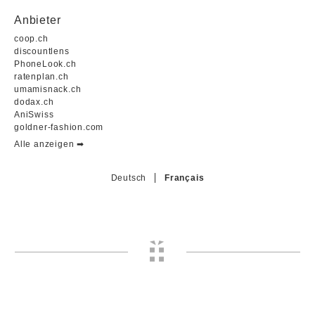
Anbieter
coop.ch
discountlens
PhoneLook.ch
ratenplan.ch
umamisnack.ch
dodax.ch
AniSwiss
goldner-fashion.com
Alle anzeigen ➡︎
Deutsch
Français