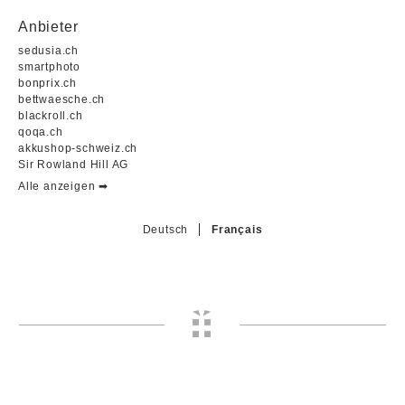
Anbieter
sedusia.ch
smartphoto
bonprix.ch
bettwaesche.ch
blackroll.ch
qoqa.ch
akkushop-schweiz.ch
Sir Rowland Hill AG
Alle anzeigen ➡︎
Deutsch
Français