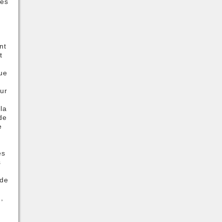
les
r
nt
t
ue
ur
la
de
e
es
s
 de
,