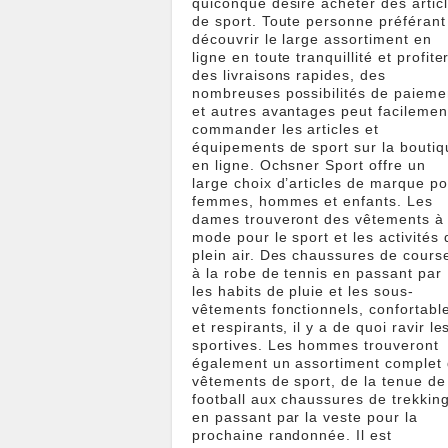
quiconque désire acheter des artic
de sport. Toute personne préférant
découvrir le large assortiment en
ligne en toute tranquillité et profite
des livraisons rapides, des
nombreuses possibilités de paieme
et autres avantages peut facilemen
commander les articles et
équipements de sport sur la boutiq
en ligne. Ochsner Sport offre un
large choix d’articles de marque po
femmes, hommes et enfants. Les
dames trouveront des vêtements à 
mode pour le sport et les activités 
plein air. Des chaussures de cours
à la robe de tennis en passant par
les habits de pluie et les sous-
vêtements fonctionnels, confortabl
et respirants, il y a de quoi ravir le
sportives. Les hommes trouveront
également un assortiment complet
vêtements de sport, de la tenue de
football aux chaussures de trekking
en passant par la veste pour la
prochaine randonnée. Il est