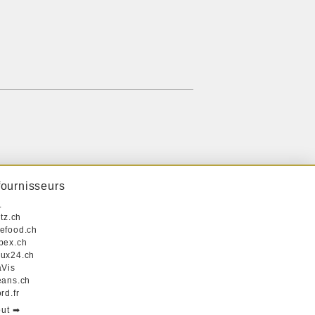
fournisseurs
L
itz.ch
efood.ch
pex.ch
ux24.ch
aVis
eans.ch
rd.fr
out ➡︎