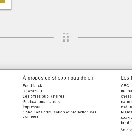
À propos de shoppingguide.ch
Les 
Feed-back
CECI
Newsletter
fotobl
Les offres publicitaires
chees
Publications actuels
narim
Impressum
cadea
Conditions d’utilisation et protection des
Plant
données
sexyj
bradfo
Voir t