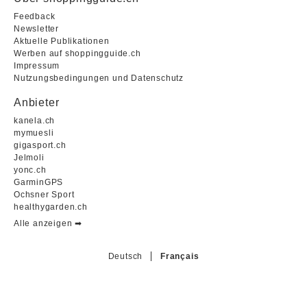
Feedback
Newsletter
Aktuelle Publikationen
Werben auf shoppingguide.ch
Impressum
Nutzungsbedingungen und Datenschutz
Anbieter
kanela.ch
mymuesli
gigasport.ch
Jelmoli
yonc.ch
GarminGPS
Ochsner Sport
healthygarden.ch
Alle anzeigen ➡︎
Deutsch
Français