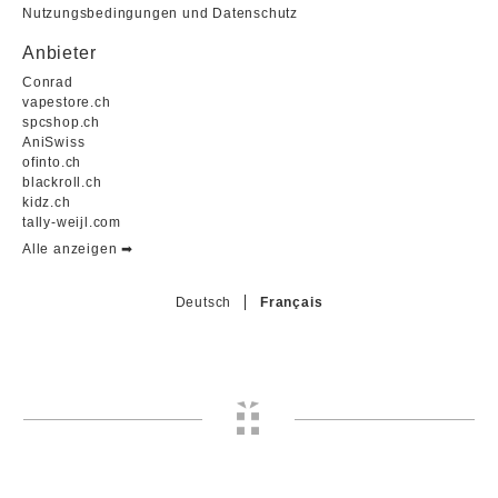
Nutzungsbedingungen und Datenschutz
Anbieter
Conrad
vapestore.ch
spcshop.ch
AniSwiss
ofinto.ch
blackroll.ch
kidz.ch
tally-weijl.com
Alle anzeigen ➡︎
Deutsch
Français