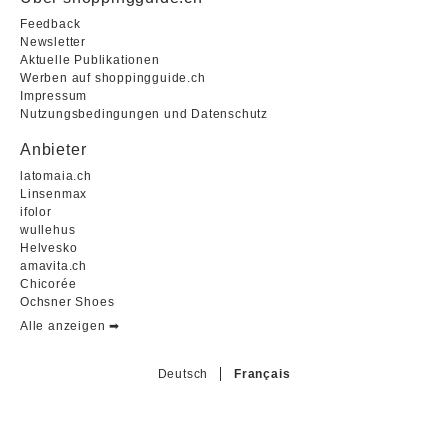
Feedback
Newsletter
Aktuelle Publikationen
Werben auf shoppingguide.ch
Impressum
Nutzungsbedingungen und Datenschutz
Anbieter
latomaia.ch
Linsenmax
ifolor
wullehus
Helvesko
amavita.ch
Chicorée
Ochsner Shoes
Alle anzeigen ➡︎
Deutsch
Français