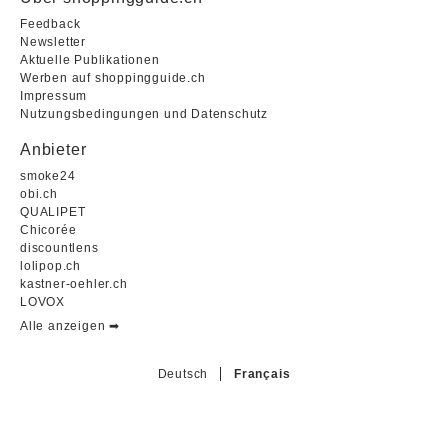
Feedback
Newsletter
Aktuelle Publikationen
Werben auf shoppingguide.ch
Impressum
Nutzungsbedingungen und Datenschutz
Anbieter
smoke24
obi.ch
QUALIPET
Chicorée
discountlens
lolipop.ch
kastner-oehler.ch
LOVOX
Alle anzeigen ➡︎
Deutsch
Français