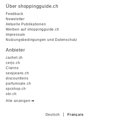
Über shoppingguide.ch
Feedback
Newsletter
Aktuelle Publikationen
Werben auf shoppingguide.ch
Impressum
Nutzungsbedingungen und Datenschutz
Anbieter
cachet.ch
cerjo.ch
Clarins
sexyjeans.ch
discountlens
parfumsale.ch
spcshop.ch
obi.ch
Alle anzeigen ➡︎
Deutsch
Français