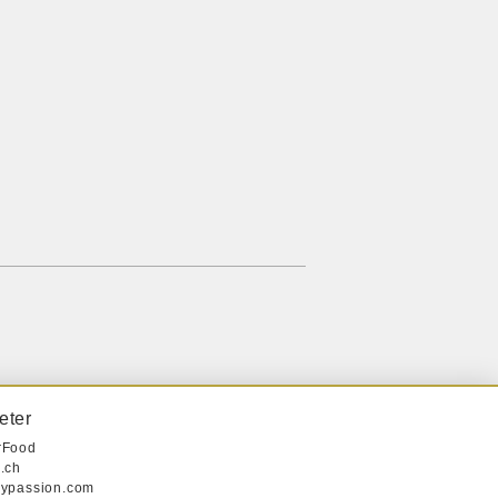
eter
rFood
.ch
ypassion.com