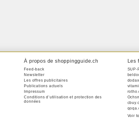
À propos de shoppingguide.ch
Les 
Feed-back
SUP-
Newsletter
beldo
Les offres publicitaires
dodax
Publications actuels
vitam
Impressum
rotho
Conditions d’utilisation et protection des
Ochsn
données
cbuy.
qoqa.
Voir t