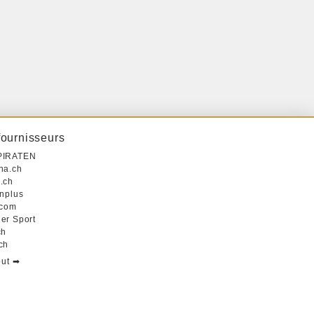
fournisseurs
PIRATEN
na.ch
.ch
inplus
.com
er Sport
ch
ch
out ➡︎