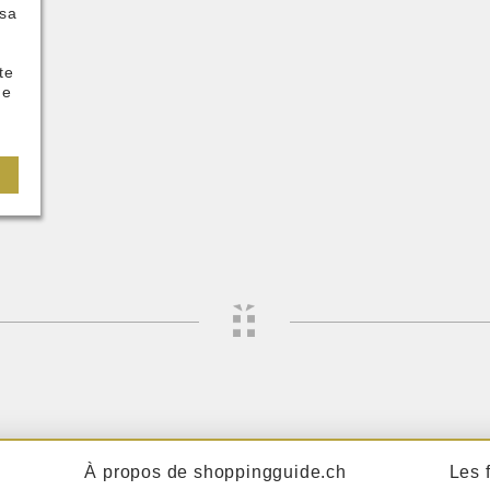
 sa
te
ge
À propos de shoppingguide.ch
Les 