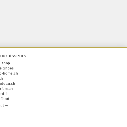
fournisseurs
i.shop
e Shoes
op-home.ch
ch
adeau.ch
arfum.ch
rd.fr
rFood
out ➡︎