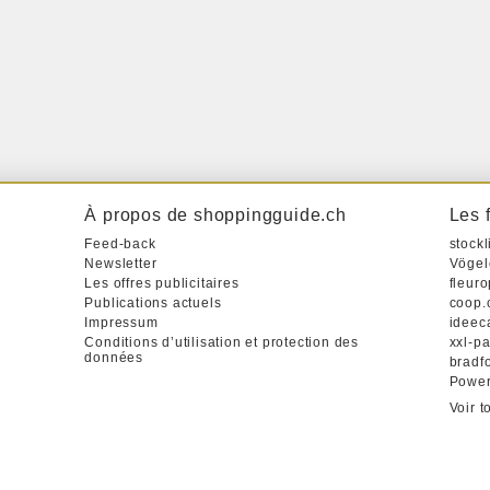
À propos de shoppingguide.ch
Les 
Feed-back
stockl
Newsletter
Vögel
Les offres publicitaires
fleur
Publications actuels
coop.
Impressum
ideec
Conditions d’utilisation et protection des
xxl-p
données
bradfo
Powe
Voir t